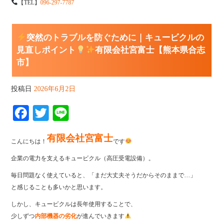
【TEL】
096-297-7787
突然のトラブルを防ぐために｜キュービクルの
見直しポイント
有限会社宮富士【熊本県合志
市】
投稿日
2026年6月2日
Fa
T
Li
ce
wi
ne
有限会社宮富士
bo
tte
こんにちは！
です
ok
r
企業の電力を支えるキュービクル（高圧受電設備）。
毎日問題なく使えていると、「まだ大丈夫そうだからそのままで…」
と感じることも多いかと思います。
しかし、キュービクルは長年使用することで、
少しずつ
内部機器の劣化
が進んでいきます