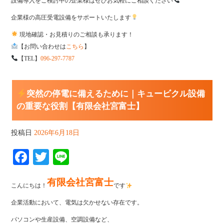
設備導入をご検討中の企業様はぜひお気軽にご相談ください
企業様の高圧受電設備をサポートいたします
現地確認・お見積りのご相談も承ります！
【お問い合わせは
こちら
】
【TEL】
096-297-7787
突然の停電に備えるために｜キュービクル設備
の重要な役割【有限会社宮富士】
投稿日
2026年6月18日
Fa
T
Li
ce
wi
ne
有限会社宮富士
bo
tte
こんにちは！
です
ok
r
企業活動において、電気は欠かせない存在です。
パソコンや生産設備、空調設備など、