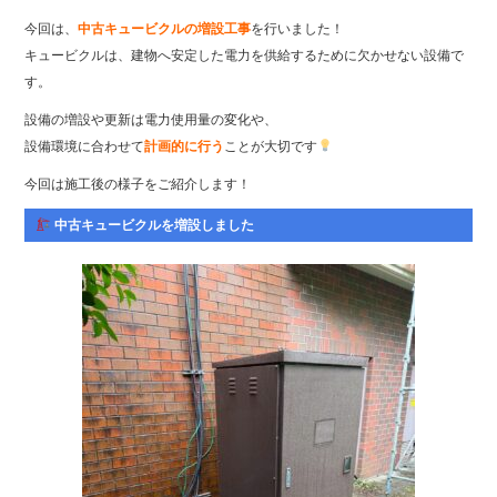
ok
r
今回は、
中古キュービクルの増設工事
を行いました！
キュービクルは、建物へ安定した電力を供給するために欠かせない設備で
す。
設備の増設や更新は電力使用量の変化や、
設備環境に合わせて
計画的に行う
ことが大切です
今回は施工後の様子をご紹介します！
中古キュービクルを増設しました