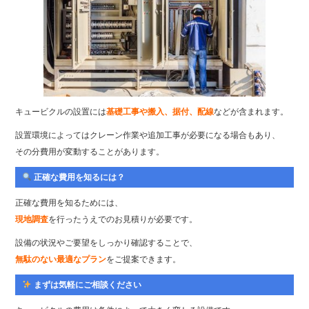
キュービクルの設置には
基礎工事や搬入、据付、配線
などが含まれます。
設置環境によってはクレーン作業や追加工事が必要になる場合もあり、
その分費用が変動することがあります。
正確な費用を知るには？
正確な費用を知るためには、
現地調査
を行ったうえでのお見積りが必要です。
設備の状況やご要望をしっかり確認することで、
無駄のない最適なプラン
をご提案できます。
まずは気軽にご相談ください