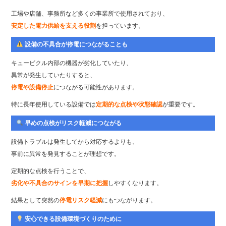
工場や店舗、事務所など多くの事業所で使用されており、
安定した電力供給を支える役割
を担っています。
設備の不具合が停電につながることも
キュービクル内部の機器が劣化していたり、
異常が発生していたりすると、
停電や設備停止
につながる可能性があります。
特に長年使用している設備では
定期的な点検や状態確認
が重要です。
早めの点検がリスク軽減につながる
設備トラブルは発生してから対応するよりも、
事前に異常を発見することが理想です。
定期的な点検を行うことで、
劣化や不具合のサインを早期に把握
しやすくなります。
結果として突然の
停電リスク軽減
にもつながります。
安心できる設備環境づくりのために