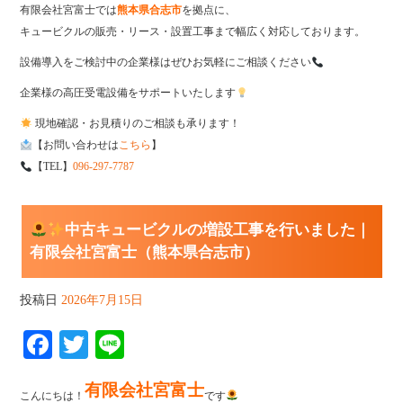
有限会社宮富士では
熊本県合志市
を拠点に、
キュービクルの販売・リース・設置工事まで幅広く対応しております。
設備導入をご検討中の企業様はぜひお気軽にご相談ください
企業様の高圧受電設備をサポートいたします
現地確認・お見積りのご相談も承ります！
【お問い合わせは
こちら
】
【TEL】
096-297-7787
中古キュービクルの増設工事を行いました｜
有限会社宮富士（熊本県合志市）
投稿日
2026年7月15日
Fa
T
Li
ce
wi
ne
有限会社宮富士
bo
tte
こんにちは！
です