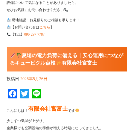
設備について気になることがありましたら、
ぜひお気軽にお問い合わせください
現地確認・お見積りのご相談も承ります！
【お問い合わせは
こちら
】
【TEL】
096-297-7787
夏場の電力負荷に備える｜安心運用につなが
るキュービクル点検
有限会社宮富士
投稿日
2026年5月26日
Fa
T
Li
ce
wi
ne
有限会社宮富士
bo
tte
こんにちは！
です
ok
r
少しずつ気温が上がり、
企業様でも空調設備の稼働が増える時期になってきました。