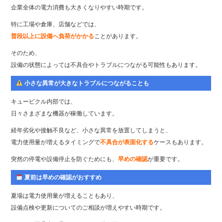
企業全体の電力消費も大きくなりやすい時期です。
特に工場や倉庫、店舗などでは、
普段以上に設備へ負荷がかかる
ことがあります。
そのため、
設備の状態によっては不具合やトラブルにつながる可能性もあります。
小さな異常が大きなトラブルにつながることも
キュービクル内部では、
日々さまざまな機器が稼働しています。
経年劣化や接触不良など、小さな異常を放置してしまうと、
電力使用量が増えるタイミングで
不具合が表面化する
ケースもあります。
突然の停電や設備停止を防ぐためにも、
早めの確認
が重要です。
夏前は早めの確認がおすすめ
夏場は電力使用量が増えることもあり、
設備点検や更新についてのご相談が増えやすい時期です。