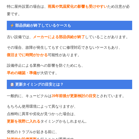
特に屋外設置の場合は、
雨風や気温変化の影響も受けやすい
ため注意が必
要です。
部品供給が終了しているケースも
古い設備では、
メーカーによる部品供給が終了
していることがあります。
その場合、故障が発生してもすぐに修理対応できないケースもあり、
復旧までに時間がかかる
可能性があります。
設備停止による業務への影響を防ぐためにも、
早めの確認・準備
が大切です。
更新タイミングの目安とは？
一般的に、キュービクルは
20年前後が更新検討の目安
とされています。
もちろん使用環境によって異なりますが、
点検時に異常や劣化が見つかった場合は、
更新を視野に入れる
タイミングかもしれません。
突然のトラブルが起きる前に、