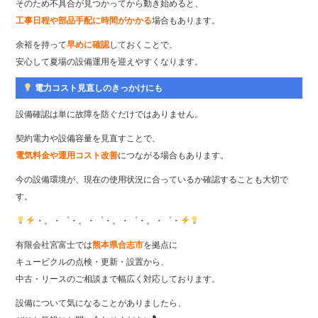
そのため不具合が見つかってから動き始めると、
工事日程や部品手配に時間がかかる
場合もあります。
余裕を持って
早めに確認
しておくことで、
安心して夏場の設備運用を迎えやすくなります。
電力コスト見直しのきっかけにも
設備確認は単に故障を防ぐだけではありません。
契約電力や設備容量を見直すことで、
電気料金や運用コスト改善
につながる場合もあります。
今の設備環境が、現在の使用状況に合っているか確認することも大切で
す。
・。・゜・。・゜・。・゜・。・゜・
有限会社宮富士では
熊本県合志市
を拠点に
キュービクルの点検・更新・設置から、
中古・リースのご相談まで幅広く対応しております。
設備について気になることがありましたら、