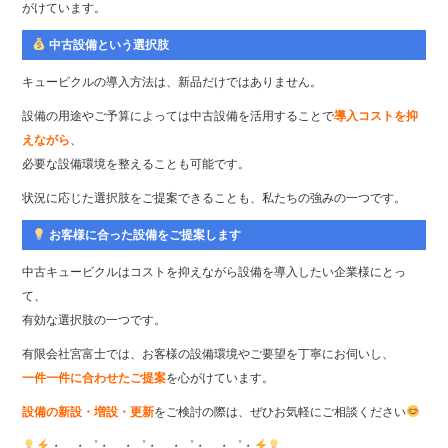
がけています。
中古設備という選択肢
キュービクルの導入方法は、新品だけではありません。
設備の用途やご予算によっては中古設備を活用することで
導入コストを抑
えながら
、
必要な設備環境を整えることも可能です。
状況に応じた選択肢をご提案できることも、私たちの強みの一つです。
お客様に合った設備をご提案します
中古キュービクルはコストを抑えながら設備を導入したい企業様にとっ
て、
有効な選択肢の一つです。
有限会社宮富士では、お客様の設備環境やご要望を丁寧にお伺いし、
一件一件に合わせたご提案
を心がけています。
設備の新設・増設・更新
をご検討の際は、ぜひお気軽にご相談ください
・。・゜・。・゜・。・゜・。・゜・