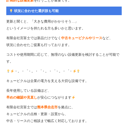
計画的な設備更新
を行うことが重要です。
状況に合わせた選択肢も可能
更新と聞くと、「大きな費用がかかりそう…」
というイメージを持たれる方も多いかと思います。
有限会社宮富士では新品だけでなく
中古キュービクルやリース
など、
状況に合わせたご提案も行っております。
コストや使用期間に応じて、無理のない設備更新を検討することが可能で
す。
・。・゜・。・゜・。・゜・。・゜・
キュービクルは企業の電力を支える大切な設備です。
長年使用している設備ほど、
早めの確認や見直し
が安心につながります
有限会社宮富士では
熊本県合志市
を拠点に、
キュービクルの点検・更新・設置から、
中古・リースのご相談まで幅広く対応しております。