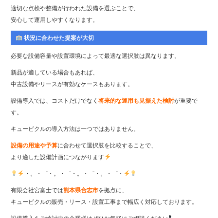
適切な点検や整備が行われた設備を選ぶことで、
安心して運用しやすくなります。
状況に合わせた提案が大切
必要な設備容量や設置環境によって最適な選択肢は異なります。
新品が適している場合もあれば、
中古設備やリースが有効なケースもあります。
設備導入では、コストだけでなく
将来的な運用も見据えた検討
が重要で
す。
キュービクルの導入方法は一つではありません。
設備の用途や予算
に合わせて選択肢を比較することで、
より適した設備計画につながります
・。・゜・。・゜・。・゜・。・゜・
有限会社宮富士では
熊本県合志市
を拠点に、
キュービクルの販売・リース・設置工事まで幅広く対応しております。