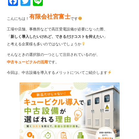
Fa
T
Li
ce
wi
ne
有限会社宮富士
bo
tte
こんにちは！
です
ok
r
工場や店舗、事務所などで高圧受電設備が必要になった際、
「
新しく導入したいけれど、できるだけコストを抑えたい
」
と考える企業様も多いのではないでしょうか
そんなときの選択肢の一つとして注目されているのが、
中古キュービクルの活用
です。
今回は、中古設備を導入するメリットについてご紹介します