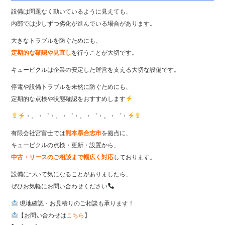
設備は問題なく動いているように見えても、
内部では少しずつ劣化が進んでいる場合があります。
大きなトラブルを防ぐためにも、
定期的な確認や見直し
を行うことが大切です。
キュービクルは企業の安定した運営を支える大切な設備です。
停電や設備トラブルを未然に防ぐためにも、
定期的な点検や状態確認をおすすめします
・。・゜・。・゜・。・゜・。・゜・
有限会社宮富士では
熊本県合志市
を拠点に、
キュービクルの点検・更新・設置から、
中古・リースのご相談まで幅広く対応
しております。
設備について気になることがありましたら、
ぜひお気軽にお問い合わせください
現地確認・お見積りのご相談も承ります！
【お問い合わせは
こちら
】