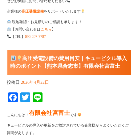
ぜひお気軽にお問い合わせください
企業様の
高圧受電設備
をサポートいたします
現地確認・お見積りのご相談も承ります！
【お問い合わせは
こちら
】
【TEL】
096-297-7787
高圧受電設備の費用目安｜キュービクル導入
時のポイント【熊本県合志市】有限会社宮富士
投稿日
2026年4月22日
Fa
T
Li
ce
wi
ne
有限会社宮富士
bo
tte
こんにちは！
です
ok
r
キュービクルの導入や更新をご検討されている企業様からよくいただくご
質問があります。