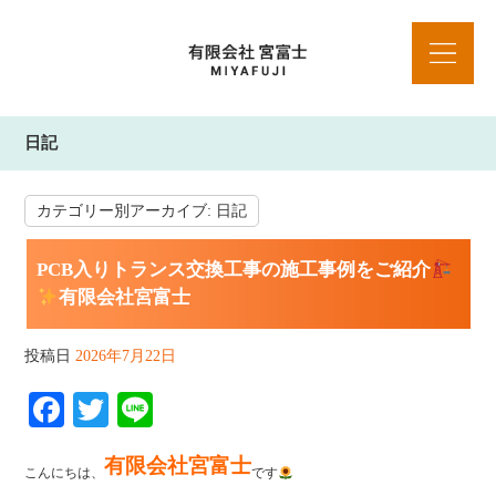
日記
カテゴリー別アーカイブ:
日記
PCB入りトランス交換工事の施工事例をご紹介
有限会社宮富士
投稿日
2026年7月22日
Fa
T
Li
ce
wi
ne
有限会社宮富士
bo
tte
こんにちは、
です