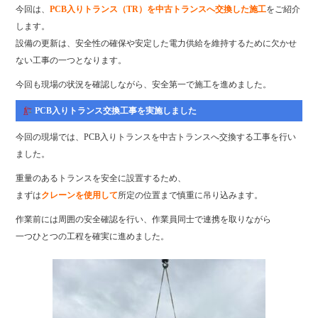
ok
r
今回は、
PCB入りトランス（TR）を中古トランスへ交換した施工
をご紹介
します。
設備の更新は、安全性の確保や安定した電力供給を維持するために欠かせ
ない工事の一つとなります。
今回も現場の状況を確認しながら、安全第一で施工を進めました。
PCB入りトランス交換工事を実施しました
今回の現場では、PCB入りトランスを中古トランスへ交換する工事を行い
ました。
重量のあるトランスを安全に設置するため、
まずは
クレーンを使用して
所定の位置まで慎重に吊り込みます。
作業前には周囲の安全確認を行い、作業員同士で連携を取りながら
一つひとつの工程を確実に進めました。